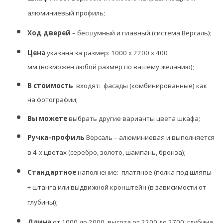
алюминиевый профиль;
Ход дверей
– бесшумный и плавный (система Версаль);
Цена
указана за размер: 1000 х 2200 х 400
мм
(возможен любой размер по вашему желанию);
В стоимость
входят: фасады (комбинированные) как
на фотографии;
Вы можете
выбрать другие варианты цвета шкафа;
Ручка-профиль
Версаль – алюминиевая и выполняется
в 4-х цветах (серебро, золото, шампань, бронза);
Стандартное
наполнение: платяное (полка под шляпы
+ штанга или выдвижной кронштейн (
в зависимости
от
глубины);
Длина
от 1000 до 2000, высота от 2200 до 2700, глубина