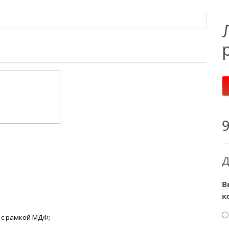
Д
В
к
 с рамкой МДФ;