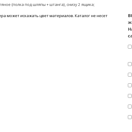
тяное (полка под шляпы + штанга), снизу 2 ящика;
В
ра может искажать цвет материалов. К
аталог не несет
ж
Н
с