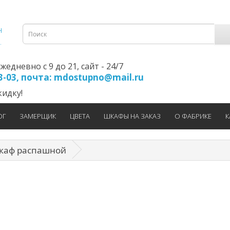
едневно с 9 до 21, cайт - 24/7
23-03, почта: mdostupno@mail.ru
идку!
ОГ
ЗАМЕРЩИК
ЦВЕТА
ШКАФЫ НА ЗАКАЗ
О ФАБРИКЕ
К
каф распашной