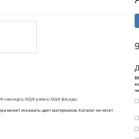
Д
В
к
ч
Ф накладка, МДФ рамка, МДФ фасады;
ра может искажать цвет материалов. К
аталог не несет