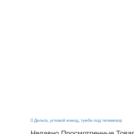
Дельта
,
угловой комод
,
тумба под телевизор
Недавно Просмотренные Това