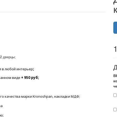
2 дверцы;
Д
я в любой интерьер
;
В
бранном виде
+
950
руб;
к
ч
ого качества марки Kronoshpan, накладки МДФ;
ва
ю;