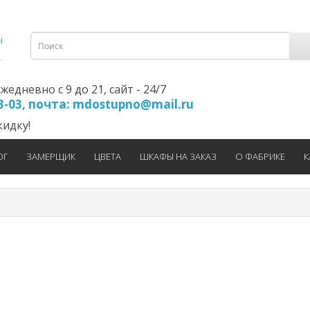
едневно с 9 до 21, cайт - 24/7
23-03, почта: mdostupno@mail.ru
идку!
ОГ
ЗАМЕРЩИК
ЦВЕТА
ШКАФЫ НА ЗАКАЗ
О ФАБРИКЕ
К