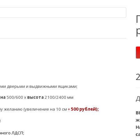
ыми дверьми и выдвижными ящиками;
Д
ина
500/600 х
высота
2100/2400 мм
му желанию
(увеличение на
10 см
+
5
00
рублей);
В
ж
!
Н
нного ЛДСП;
с