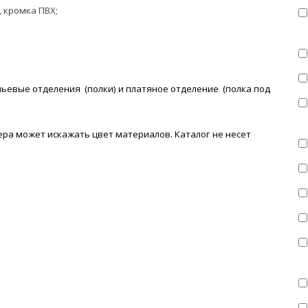
 кромка ПВХ;
льевые отделения (полки) и платяное отделение (полка под
ра может искажать цвет материалов. К
аталог не несет