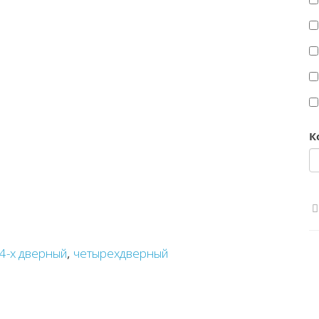
К
4-х дверный
,
четырехдверный