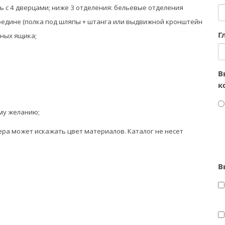
ь c 4 дверцами; ниже
3 отделения: бельевые отделения
ередине (полка под шляпы + штанга или выдвижной кронштейн
Г
жных ящика;
В
к
му желанию;
ра может искажать цвет материалов. К
аталог не несет
В