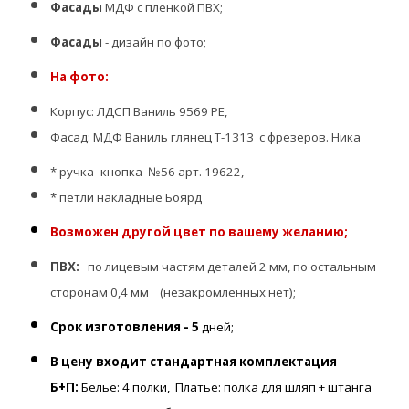
Фасады
МДФ с пленкой ПВХ;
Фасады
- дизайн по фото;
На фото:
Корпус: ЛДСП Ваниль 9569 РЕ,
Фасад: МДФ Ваниль глянец Т-1313 с фрезеров. Ника
* ручка- кнопка №56 арт. 19622,
* петли накладные Боярд
Возможен другой цвет по вашему желанию;
ПВХ:
по лицевым частям деталей 2 мм, по остальным
сторонам 0,4 мм (незакромленных нет);
Срок изготовления - 5
дней;
В цену входит стандартная комплектация
Б+П:
Белье: 4 полки,
Платье: полка для шляп + штанга