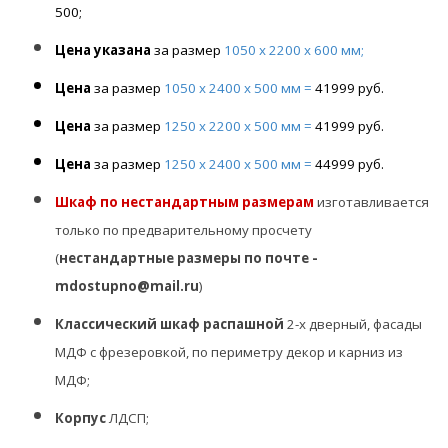
500;
Цена указана
за размер
1050 х 2200 х 600 мм;
Цена
за размер
1050
х 2400 х 500 мм =
41999 руб.
Цена
за размер
1250 х 2200 х
500
мм =
41999 руб.
Цена
за размер
1250
х 2400 х
500
мм =
44999 руб.
Шкаф по нестандартным размерам
изготавливается
только по предварительному просчету
(
нестандартные размеры по почте -
mdostupno@mail.ru
)
Классический шкаф распашной
2-х дверный, фасады
МДФ с фрезеровкой, по периметру декор и карниз из
МДФ;
Корпус
ЛДСП;