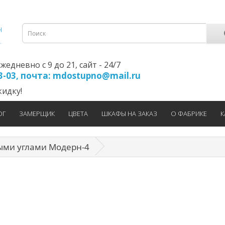
едневно с 9 до 21, cайт - 24/7
23-03, почта: mdostupno@mail.ru
идку!
ОГ
ЗАМЕРЩИК
ЦВЕТА
ШКАФЫ НА ЗАКАЗ
О ФАБРИКЕ
К
ыми углами Модерн-4