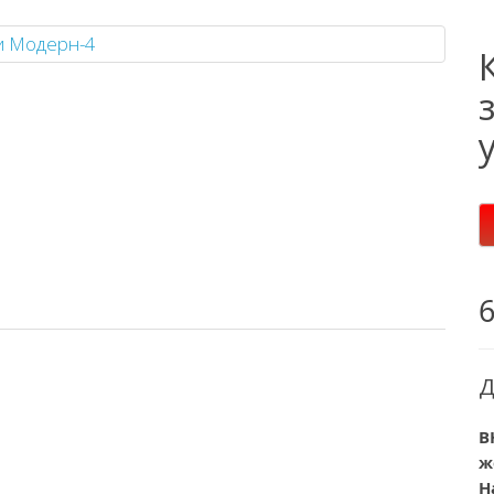
Д
В
ж
Н