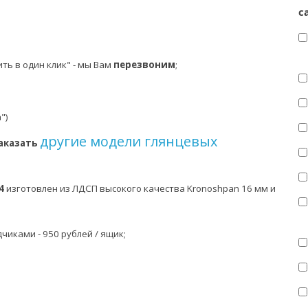
с
ть в один клик" - мы Вам
перезвоним
;
а")
другие модели глянцевых
аказать
-4
изготовлен из
ЛДСП высокого качества Kronoshpan 16 мм и
иками - 950 рублей / ящик;