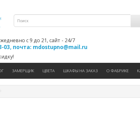
едневно с 9 до 21, cайт - 24/7
23-03, почта: mdostupno@mail.ru
идку!
ОГ
ЗАМЕРЩИК
ЦВЕТА
ШКАФЫ НА ЗАКАЗ
О ФАБРИКЕ
К