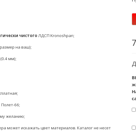
огически чистого
ЛДСП Kronoshpan;
размер на ваш);
0.4 мм);
Д
В
ж
Н
сплатная;
с
л
Полет-66
;
ему желанию;
ера может искажать цвет материалов.
К
аталог не несет