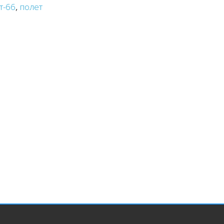
т-66
,
полет