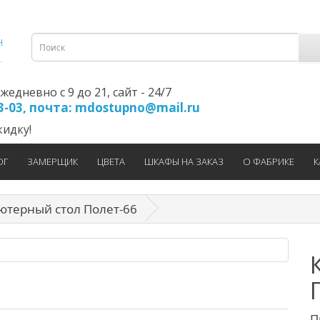
едневно с 9 до 21, cайт - 24/7
23-03, почта: mdostupno@mail.ru
идку!
ОГ
ЗАМЕРЩИК
ЦВЕТА
ШКАФЫ НА ЗАКАЗ
О ФАБРИКЕ
К
терный стол Полет-66
П