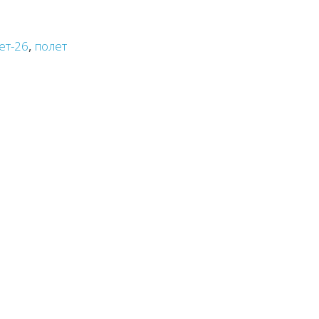
ет-26
,
полет