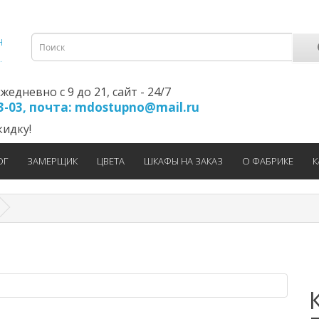
едневно с 9 до 21, cайт - 24/7
23-03, почта: mdostupno@mail.ru
идку!
ОГ
ЗАМЕРЩИК
ЦВЕТА
ШКАФЫ НА ЗАКАЗ
О ФАБРИКЕ
К