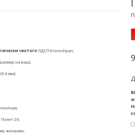
П
огически чистого
ЛДСП Kronoshpan;
размер на ваш);
0.4 мм);
Д
В
ж
Н
сплатная;
с
л
Полет-26
;
ему желанию;