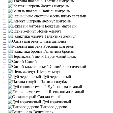
Платина шагрень
Желтая шагрень
Ваниль шагрень
Ясень шимо светлый
Жемчуг шагрень
Бежевый матовый
Ясень жемчуг
Галактика жемчуг
Олива шагрень
Розовый шагрень
Галактика бронза
Персиковый шелк
Синий
Синий классический
Шелк жемчуг
Дуб черешчатый
Патина голубая
Дуб сонома темный
Ясень шимо темный
Сандал серый
Дуб коричневый
Тиковое дерево
Венге шелк