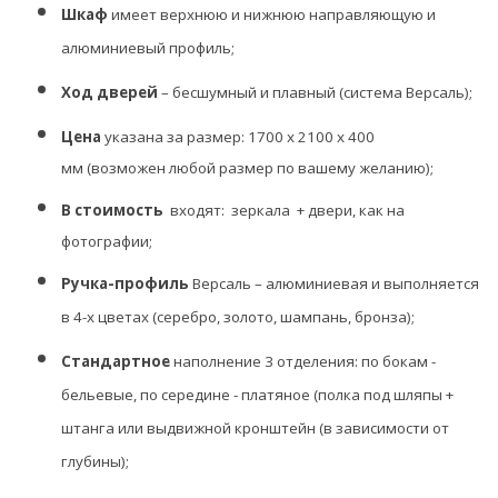
Шкаф
имеет верхнюю и нижнюю направляющую и
алюминиевый профиль;
Ход дверей
– бесшумный и плавный (система Версаль);
Цена
указана за размер: 1700 х 2100 х 400
мм
(возможен любой размер по вашему желанию);
В стоимость
входят: зеркала + двери, как на
фотографии;
Ручка-профиль
Версаль – алюминиевая и выполняется
в 4-х цветах (серебро, золото, шампань, бронза);
Стандартное
наполнение 3 отделения: по бокам -
бельевые, по середине - платяное (полка под шляпы +
штанга или выдвижной кронштейн (
в зависимости
от
глубины);