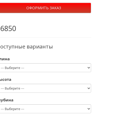
ОФОРМИТЬ ЗАКАЗ
26850
оступные варианты
лина
ысота
лубина