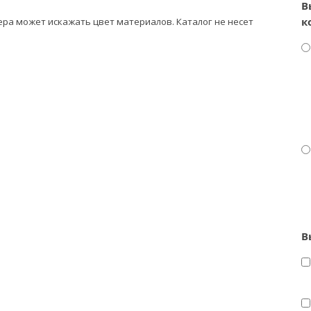
В
к
ра может искажать цвет материалов. К
аталог не несет
В