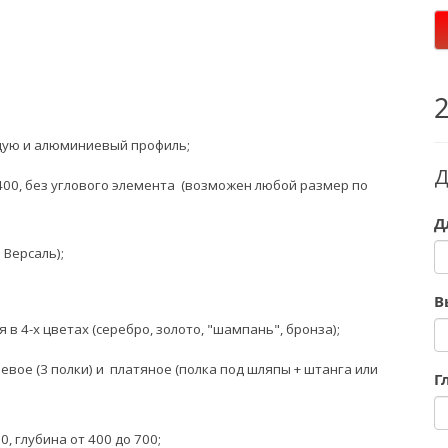
ую и алюминиевый профиль;
Д
400, без углового элемента
(возможен любой размер по
Д
 Версаль);
В
 4-х цветах (серебро, золото, "шампань", бронза);
евое (3 полки) и платяное (полка под шляпы + штанга или
Г
)
0, глубина от 400 до 700;