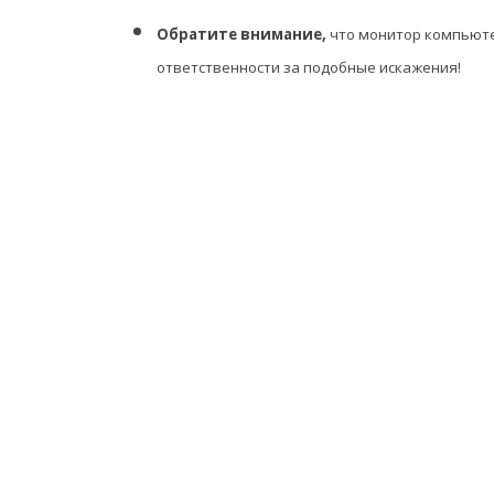
Обратите внимание,
что монитор компьюте
ответственности за подобные искажения!