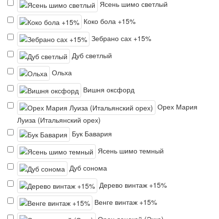
Ясень шимо светлый
Коко бола +15%
Зебрано сах +15%
Дуб светлый
Ольха
Вишня оксфорд
Орех Мария
Луиза (Итальянский орех)
Бук Бавария
Ясень шимо темный
Дуб сонома
Дерево винтаж +15%
Венге винтаж +15%
Орех донской (Экко)