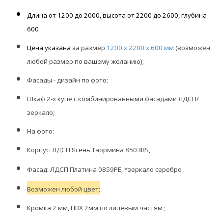
Длина от 1200 до 2000, высота от 2200 до 2600, глубина
600
Цена указана
за размер
1200 х 2200 х 600 мм
(возможен
любой размер по вашему желанию);
Фасады - дизайн по фото;
Шкаф 2-х купе
с комбинированными фасадами ЛДСП/
зеркало;
На фото:
Корпус
:
ЛДСП Ясень Таормина 8503BS
,
Фасад:
ЛДСП Платина 0859PE, *зеркало серебро
Возможен
любой цвет;
Кромка 2 мм,
ПВХ 2мм по лицевым частям
;