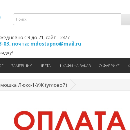
едневно с 9 до 21, cайт - 24/7
23-03, почта: mdostupno@mail.ru
идку!
ОГ
ЗАМЕРЩИК
ЦВЕТА
ШКАФЫ НА ЗАКАЗ
О ФАБРИКЕ
К
мошка Люкс-1-УЖ (угловой)