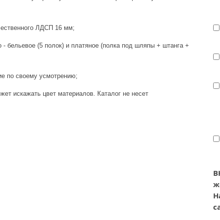
чественного ЛДСП 16 мм;
 - бельевое (5 полок) и платяное (полка под шляпы + штанга +
ние по своему усмотрению;
жет искажать цвет материалов. Каталог не несет
В
ж
Н
с