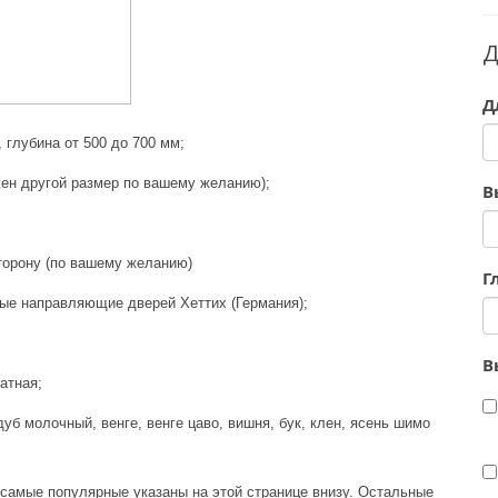
Д
Д
, глубина от 500 до 700 мм;
жен другой размер по вашему желанию);
В
торону (по вашему желанию)
Г
ые направляющие дверей Хеттих (Германия);
В
атная;
б молочный, венге, венге цаво, вишня, бук, клен, ясень шимо
, самые популярные указаны на этой странице внизу. Остальные