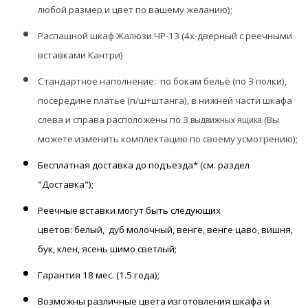
любой размер и цвет по вашему желанию);
Распашной шкаф Жалюзи ЧР-13
(4х-дверный с реечными
вставками Кантри)
Стандартное наполнение: по бокам бельё (по 3 полки),
посередине платье (п/ш+штанга), в нижней части шкафа
слева и справа расположены по 3
(Вы
выдвижных
ящика
можете изменить комплектацию по своему усмотрению);
Бесплатная доставка до подъезда* (см. раздел
"Доставка");
Реечные вставки могут быть следующих
цветов:
белый,
дуб молочный, венге, венге цаво, вишня,
бук, клен, ясень шимо светлый;
Гарантия
18 мес. (1.5 года);
Возможны
различные цвета изготовления шкафа и