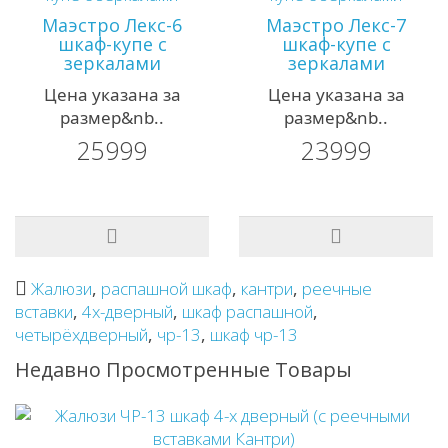
Маэстро Лекс-6
Маэстро Лекс-7
шкаф-купе с
шкаф-купе с
зеркалами
зеркалами
Цена указана за
Цена указана за
размер&nb..
размер&nb..
25999
23999
Жалюзи
,
распашной шкаф
,
кантри
,
реечные
вставки
,
4х-дверный
,
шкаф распашной
,
четырёхдверный
,
чр-13
,
шкаф чр-13
Недавно Просмотренные Товары