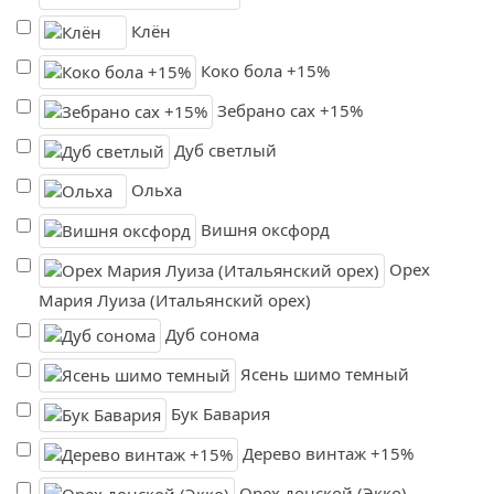
Клён
Коко бола +15%
Зебрано сах +15%
Дуб светлый
Ольха
Вишня оксфорд
Орех
Мария Луиза (Итальянский орех)
Дуб сонома
Ясень шимо темный
Бук Бавария
Дерево винтаж +15%
Орех донской (Экко)