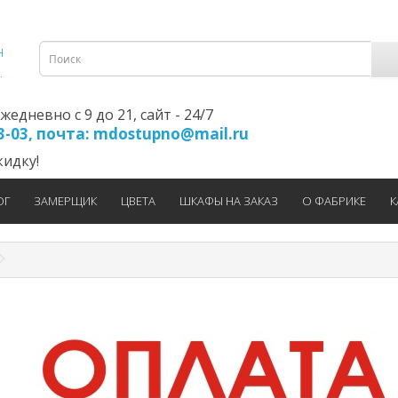
едневно с 9 до 21, cайт - 24/7
23-03, почта: mdostupno@mail.ru
идку!
ОГ
ЗАМЕРЩИК
ЦВЕТА
ШКАФЫ НА ЗАКАЗ
О ФАБРИКЕ
К