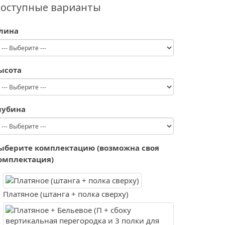
оступные варианты
лина
ысота
лубина
ыберите комплектацию (возможна своя
омплектация)
Платяное (штанга + полка сверху)