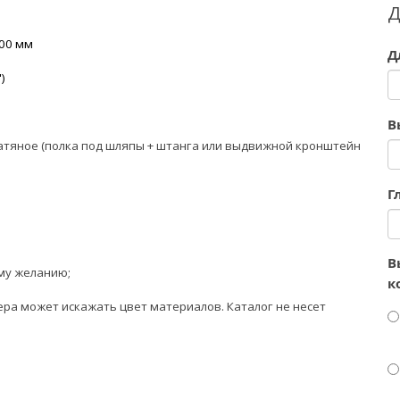
Д
000 мм
Д
)
В
латяное (полка под шляпы + штанга или выдвижной кронштейн
Г
В
му желанию;
к
ра может искажать цвет материалов. К
аталог не несет