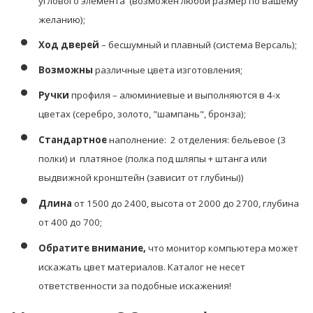
углового элемента
(возможен любой размер по вашему
желанию);
Ход дверей
– бесшумный и плавный (система Версаль);
Возможны
различные цвета изготовления;
Ручки
профиля – алюминиевые и выполняются в 4-х
цветах (серебро, золото, "шампань", бронза);
Стандартное
наполнение: 2 отделения: бельевое (3
полки) и платяное (полка под шляпы + штанга или
выдвижной кронштейн (зависит от глубины))
Длина
от 1500 до 2400, высота от 2000 до 2700, глубина
от 400 до 700;
Обратите внимание,
что монитор компьютера может
искажать цвет материалов. К
аталог не несет
ответственности за подобные искажения!