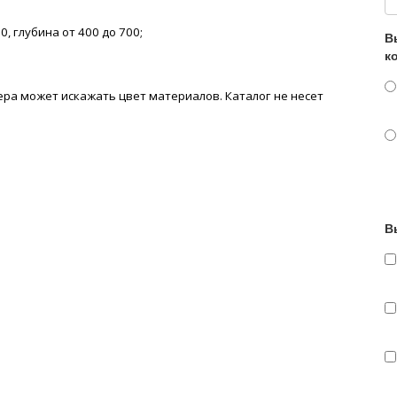
0, глубина от 400 до 700;
В
к
ра может искажать цвет материалов. К
аталог не несет
В