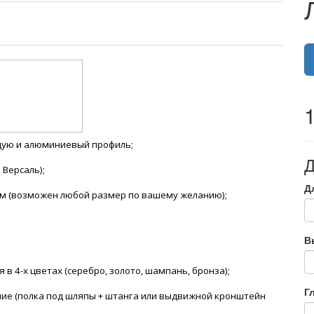
ую и алюминиевый профиль;
Д
 Версаль);
Д
мм
(возможен любой размер по вашему желанию);
В
 4-х цветах (серебро, золото, шампань, бронза);
Г
ие (полка под шляпы + штанга или выдвижной кронштейн