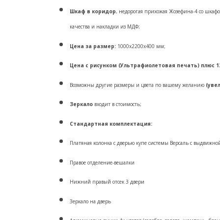
Шкаф в коридор
, недорогая прихожая Жозефина-4 со шкафо
качества и накладки из МДФ;
Цена за размер:
1000х2200х400 мм;
Цена с рисунком (Ультрафиолетовая печать) плюс 12
Возможны другие размеры и цвета по вашему желанию
(уве
Зеркало
входит в стоимость;
Стандартная комплектация:
Платяная колонка с дверью купе системы Версаль с выдвиж
Правое отделение-вешалки
Нижний правый отсек 3 двери
Зеркало на дверь