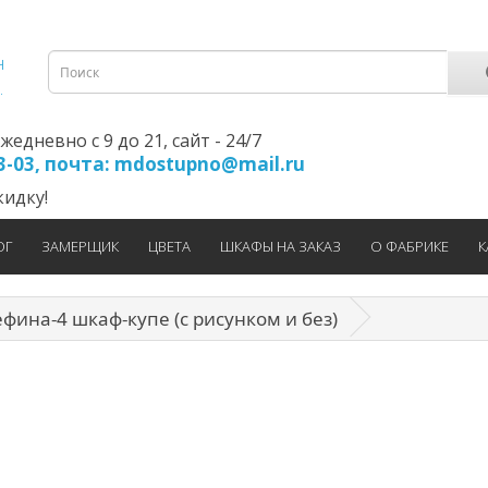
едневно с 9 до 21, cайт - 24/7
23-03, почта: mdostupno@mail.ru
идку!
ОГ
ЗАМЕРЩИК
ЦВЕТА
ШКАФЫ НА ЗАКАЗ
О ФАБРИКЕ
К
ина-4 шкаф-купе (с рисунком и без)