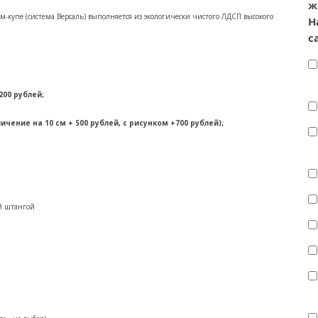
ж
м-купе (система Версаль) выполняется из экологически чистого ЛДСП высокого
Н
с
00 рублей;
личение на 10 см + 500 рублей, с рисунком +700 рублей);
ной штангой