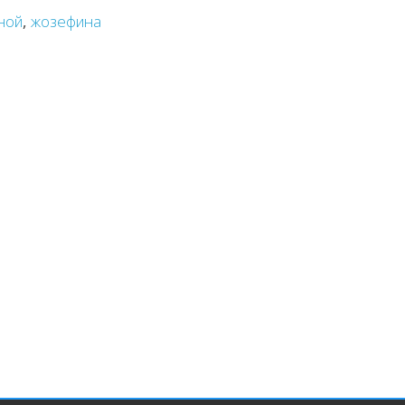
ной
,
жозефина