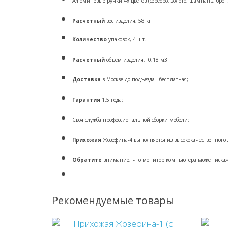
Алюминевые ручки 4х цветов (серебро, золото, шампань, бронз
Расчетный
вес изделия, 58 кг.
Количество
упаковок, 4 шт.
Расчетный
объем изделия, 0,18 м3
Доставка
в Москве до подъезда - бесплатная;
Гарантия
1.5 года;
Своя служба профессиональной сборки мебели;
Прихожая
Жозефина-4 выполняется из высококачественног
Обратите
внимание, что монитор компьютера может искажа
Рекомендуемые товары