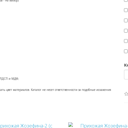
а - на выбор)
К
о ЛДСП и МДФ;
ть цвет материалов. Каталог не несет ответственности за подобные искажения