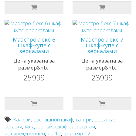
Маэстро Лекс-6
Маэстро Лекс-7
шкаф-купе с
шкаф-купе с
зеркалами
зеркалами
Цена указана за
Цена указана за
размер&nb..
размер&nb..
25999
23999
Жалюзи
,
распашной шкаф
,
кантри
,
реечные
вставки
,
4х-дверный
,
шкаф распашной
,
четырёхдверный
,
чр-12
,
шкаф чр-12