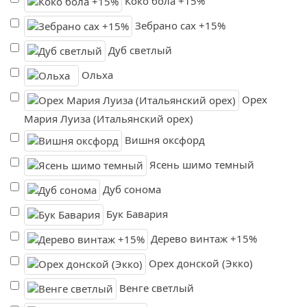
Коко бола +15%
Зебрано сах +15%
Дуб светлый
Ольха
Орех
Мария Луиза (Итальянский орех)
Вишня оксфорд
Ясень шимо темный
Дуб сонома
Бук Бавария
Дерево винтаж +15%
Орех донской (Экко)
Венге светлый