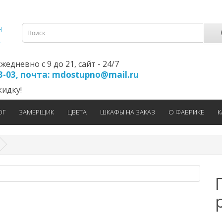
едневно с 9 до 21, cайт - 24/7
23-03, почта: mdostupno@mail.ru
идку!
ОГ
ЗАМЕРЩИК
ЦВЕТА
ШКАФЫ НА ЗАКАЗ
О ФАБРИКЕ
К