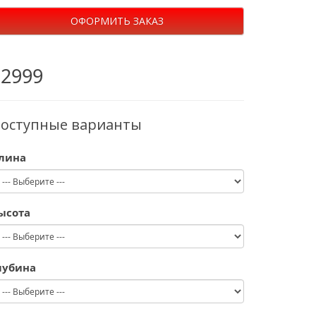
ОФОРМИТЬ ЗАКАЗ
12999
оступные варианты
лина
ысота
лубина