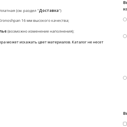
В
к
латная (см. раздел "
Доставка
")
Kronoshpan 16 мм высокого качества;
елье
(возможно изменение наполнения);
ра может искажать цвет материалов. К
аталог не несет
В