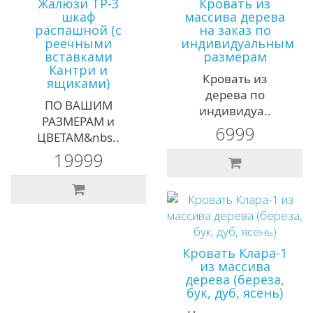
Жалюзи ТР-3
Кровать из
шкаф
массива дерева
распашной (с
на заказ по
реечными
индивидуальным
вставками
размерам
Кантри и
Кровать из
ящиками)
дерева по
ПО ВАШИМ
индивидуа..
РАЗМЕРАМ и
6999
ЦВЕТАМ&nbs..
19999
Кровать Клара-1
из массива
дерева (береза,
бук, дуб, ясень)