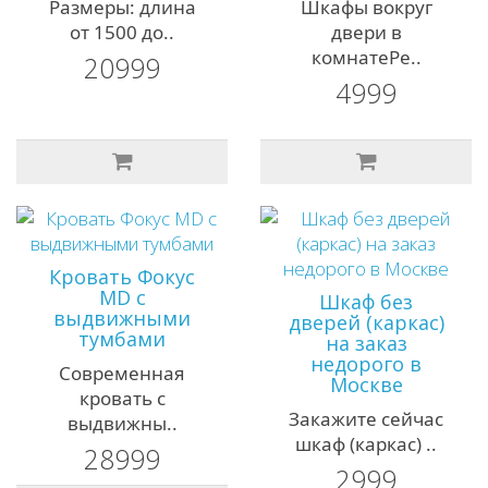
Размеры: длина
Шкафы вокруг
от 1500 до..
двери в
комнатеРе..
20999
4999
Кровать Фокус
MD с
Шкаф без
выдвижными
дверей (каркас)
тумбами
на заказ
недорого в
Современная
Москве
кровать с
Закажите сейчас
выдвижны..
шкаф (каркас) ..
28999
2999