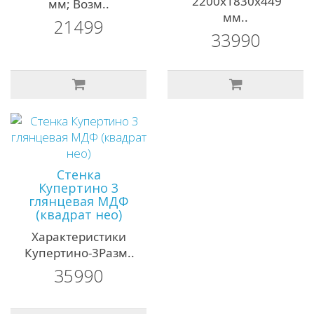
2200х1830х449
мм; Возм..
мм..
21499
33990
Стенка
Купертино 3
глянцевая МДФ
(квадрат нео)
Характеристики
Купертино-3Разм..
35990