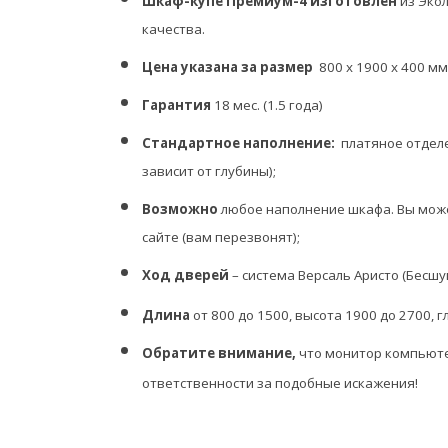
Шкаф-купе Премиум-4 изготовлен
из Эко
качества.
Цена указана за размер
800 х 1900 х 400 м
Гарантия
18 мес. (1.5 года)
Стандартное наполнение:
платяное отделе
зависит от глубины);
Возможно
любое наполнение шкафа. Вы може
сайте (вам перезвонят);
Ход дверей
– система Версаль Аристо (Бесшу
Длина
от 800 до 1500, высота 1900 до 2700, г
Обратите внимание,
что монитор компьюте
ответственности за подобные искажения!