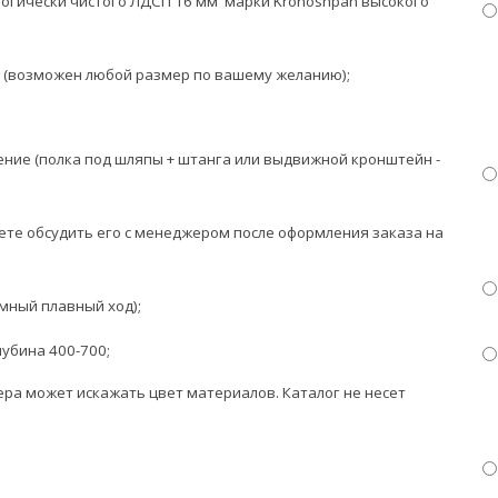
логически чистого ЛДСП 16 мм марки Kronoshpan высокого
м
(возможен любой размер по вашему желанию);
ние (полка под шляпы + штанга или выдвижной кронштейн -
те обсудить его с менеджером после оформления заказа на
мный плавный ход);
лубина 400-700;
ра может искажать цвет материалов. К
аталог не несет