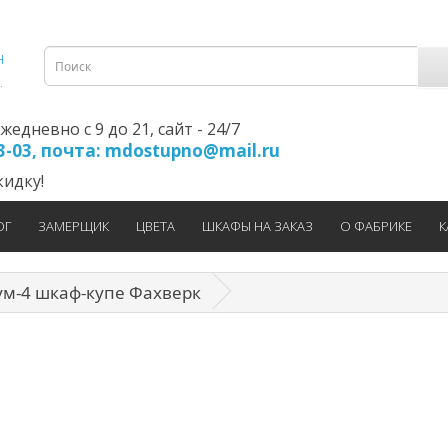
едневно с 9 до 21, cайт - 24/7
23-03, почта: mdostupno@mail.ru
идку!
ОГ
ЗАМЕРЩИК
ЦВЕТА
ШКАФЫ НА ЗАКАЗ
О ФАБРИКЕ
К
м-4 шкаф-купе Фахверк