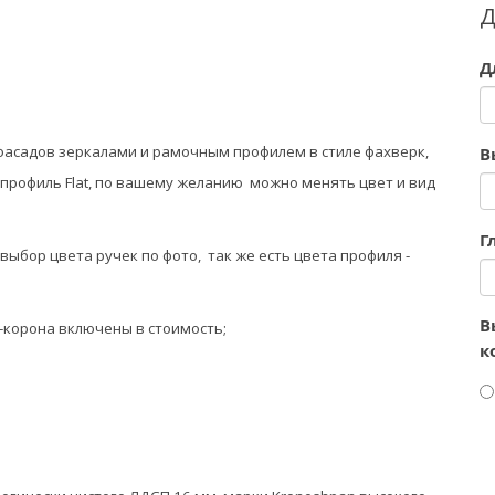
Д
Д
 фасадов зеркалами и рамочным профилем
в стиле фахверк
,
В
 профиль Flat, по вашему желанию можно менять цвет и вид
Г
(выбор цвета ручек по фото, так же есть цвета профиля -
В
-корона включены в стоимость;
к