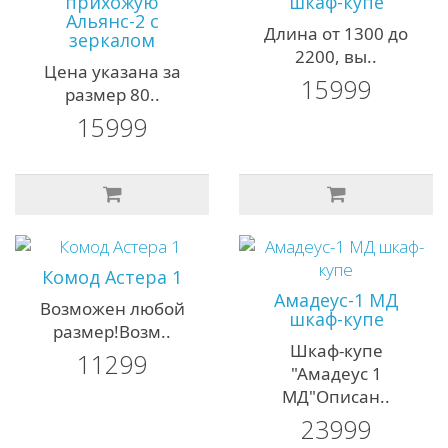
прихожую
шкаф-купе
Альянс-2 с
Длина от 1300 до
зеркалом
2200, вы..
Цена указана за
15999
размер 80..
15999
Комод Астера 1
Амадеус-1 MД
Возможен любой
шкаф-купе
размер!Возм..
Шкаф-купе
11299
"Амадеус 1
МД"Описан..
23999